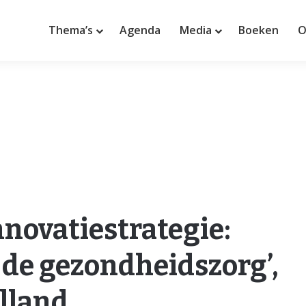
Thema’s
Agenda
Media
Boeken
O
nnovatiestrategie:
 de gezondheidszorg’,
lland