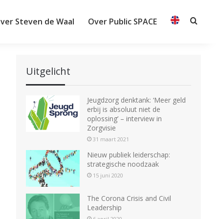
ver Steven de Waal
Over Public SPACE
Searc
Uitgelicht
Jeugdzorg denktank: ‘Meer geld
erbij is absoluut niet de
oplossing’ – interview in
Zorgvisie
31 maart 2021
Nieuw publiek leiderschap:
strategische noodzaak
15 juni 2020
The Corona Crisis and Civil
Leadership
6 april 2020