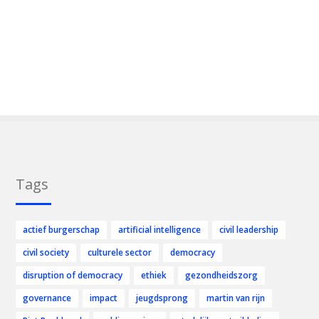
Tags
actief burgerschap
artificial intelligence
civil leadership
civil society
culturele sector
democracy
disruption of democracy
ethiek
gezondheidszorg
governance
impact
jeugdsprong
martin van rijn