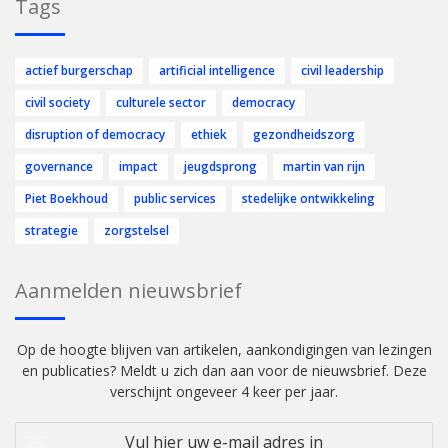
Tags
actief burgerschap
artificial intelligence
civil leadership
civil society
culturele sector
democracy
disruption of democracy
ethiek
gezondheidszorg
governance
impact
jeugdsprong
martin van rijn
Piet Boekhoud
public services
stedelijke ontwikkeling
strategie
zorgstelsel
Aanmelden nieuwsbrief
Op de hoogte blijven van artikelen, aankondigingen van lezingen
en publicaties? Meldt u zich dan aan voor de nieuwsbrief. Deze
verschijnt ongeveer 4 keer per jaar.
Vul