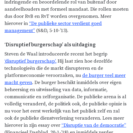
indringende en beoordelende rol van buitenaf door
aandeelhouders met formeel mandaat. Die rollen moeten
dus door RvB en RvT worden overgenomen. Meer
hierover in
“De publieke sector verdient goed
management”
(S&D, 5-10-’13).
‘Disruptief burgerschap’ als uitdaging
Steven de Waal introduceerde recent het begrip
‘disruptief burgerschap’.
Hij laat zien hoe dezelfde
technologieën die de markt disrupteren en de
platformeconomie veroorzaken, nu
de burger veel meer
macht geven
. De burger beschikt inmiddels over eigen
beheersing en uitwisseling van data, informatie,
communicatie en zelforganisatie. De publieke arena is al
volledig veranderd, de politiek ook, de publieke opinie is
nu voor het eerst werkelijk van het publiek zelf en zal
ook de publieke dienstverlening veranderen. Lees meer
hierover in zijn essay over
“Disruptie van de democratie”
(Financieel Dagblad, 20-1-’18) en inmiddels verder