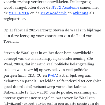
voorzitterschap verder te ontwikkelen. De leergang
wordt aangeboden door de
NVTZ Academie
samen met
de
VTOI-NVTK
en de
VTW Academie
en
Avicenna
als
regiepartner.
Op 11 februari 2025 verzorgt Steven de Waal zijn bijdrage
aan deze leergang voor voorzitters van de Raad van
Toezicht.
Steven de Waal gaat in op het door hem ontwikkelde
concept van de ‘maatschappelijke onderneming’ (De
Waal, 2000), dat indertijd veel politieke belangstelling
trok en waarover hij op verzoek van veel politieke
partijen (m.n. CDA, CU en
PvdA
) actief bijdroeg aan
debatten en panels. Het leidde zelfs indertijd tot een (niet
goed doordacht) wetsontwerp vanuit het kabinet
Balkenende IV (2007-2010) om de positie, erkenning en
interne governance te regelen, waarover De Waal zijn
(afwijzend) expert advies gaf in een aparte sessie van de