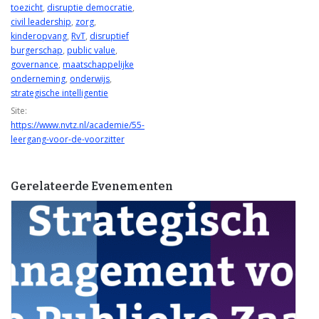
toezicht
,
disruptie democratie
,
civil leadership
,
zorg
,
kinderopvang
,
RvT
,
disruptief
burgerschap
,
public value
,
governance
,
maatschappelijke
onderneming
,
onderwijs
,
strategische intelligentie
Site:
https://www.nvtz.nl/academie/55-
leergang-voor-de-voorzitter
Gerelateerde Evenementen