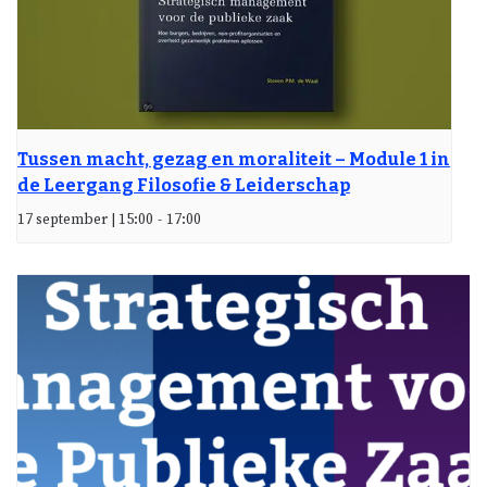
Tussen macht, gezag en moraliteit – Module 1 in
de Leergang Filosofie & Leiderschap
17 september | 15:00
-
17:00