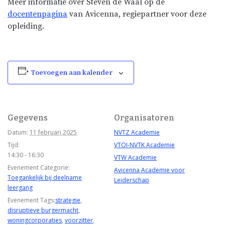
Meer informatie over Steven de Waal op de
docentenpagina
van Avicenna, regiepartner voor deze
opleiding.
Toevoegen aan kalender
Gegevens
Organisatoren
Datum:
11 februari 2025
NVTZ Academie
Tijd:
VTOI-NVTK Academie
14:30 - 16:30
VTW Academie
Evenement Categorie:
Avicenna Academie voor
Toegankelijk bij deelname
Leiderschap
leergang
Evenement Tags:
strategie
,
disruptieve burgermacht
,
woningcorporaties
,
voorzitter
,