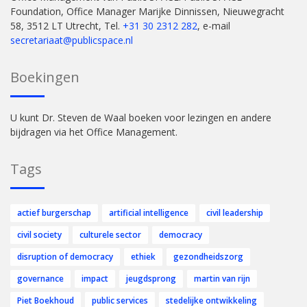
Foundation, Office Manager Marijke Dinnissen, Nieuwegracht
58, 3512 LT Utrecht, Tel.
+31 30 2312 282
, e-mail
secretariaat@publicspace.nl
Boekingen
U kunt Dr. Steven de Waal boeken voor lezingen en andere
bijdragen via het Office Management.
Tags
actief burgerschap
artificial intelligence
civil leadership
civil society
culturele sector
democracy
disruption of democracy
ethiek
gezondheidszorg
governance
impact
jeugdsprong
martin van rijn
Piet Boekhoud
public services
stedelijke ontwikkeling