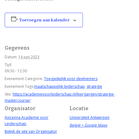
Toevoegen aan kalender
Gegevens
Datum:
14 juni 2023
Tijd:
09:30 - 12:30
Evenement Categorie:
Toegankelijk voor deelnemers
Evenement Tags:
maatschappelijk leiderschap
,
strategie
Site:
https://academievoorleiderschap.nl/leergangen/strategie-
mastercourse/
Organisator
Locatie
Avicenna Academie voor
Universiteit Antwerpen
Leiderschap
België
+ Google Maps
Bekijk de site van Organisator