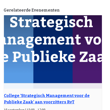
Gerelateerde Evenementen
College ‘Strategisch Management voor de
Publieke Zaak’ aan voorzitters RvT