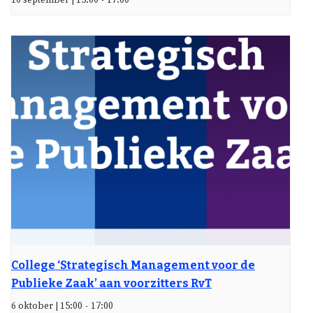
10 september | 15:00
-
17:00
College ‘Strategisch Management voor de
Publieke Zaak’ aan voorzitters RvT
6 oktober | 15:00
-
17:00