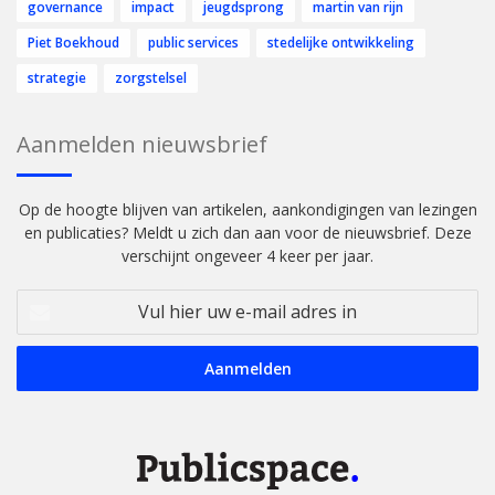
governance
impact
jeugdsprong
martin van rijn
Piet Boekhoud
public services
stedelijke ontwikkeling
strategie
zorgstelsel
Aanmelden nieuwsbrief
Op de hoogte blijven van artikelen, aankondigingen van lezingen
en publicaties? Meldt u zich dan aan voor de nieuwsbrief. Deze
verschijnt ongeveer 4 keer per jaar.
Vul
hier
uw
e-
mail
adres
in