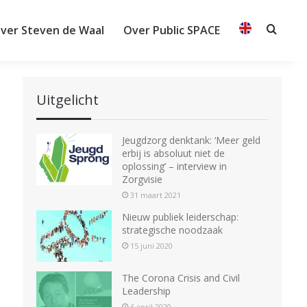
ver Steven de Waal
Over Public SPACE
Searc
Uitgelicht
Jeugdzorg denktank: ‘Meer geld
erbij is absoluut niet de
oplossing’ – interview in
Zorgvisie
31 maart 2021
Nieuw publiek leiderschap:
strategische noodzaak
15 juni 2020
The Corona Crisis and Civil
Leadership
6 april 2020