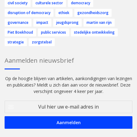
civil society
culturele sector
democracy
disruption of democracy
ethiek
gezondheidszorg
governance
impact
jeugdsprong
martin van rijn
Piet Boekhoud
public services
stedelijke ontwikkeling
strategie
zorgstelsel
Aanmelden nieuwsbrief
Op de hoogte blijven van artikelen, aankondigingen van lezingen
en publicaties? Meldt u zich dan aan voor de nieuwsbrief. Deze
verschijnt ongeveer 4 keer per jaar.
Vul
hier
uw
e-
mail
adres