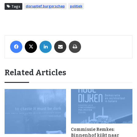
disruptief burgerschap
politiek
Tags
Facebook
X
LinkedIn
Share via Email
Print
Related Articles
Commissie Remkes:
Binnenhof kijkt naar