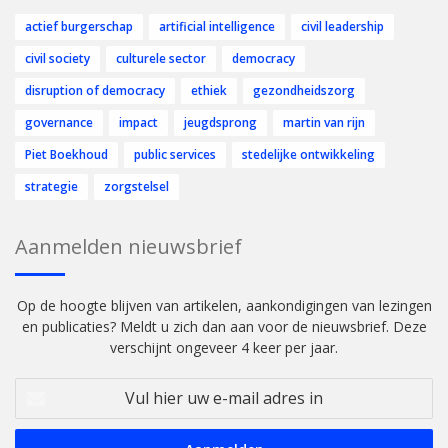
actief burgerschap
artificial intelligence
civil leadership
civil society
culturele sector
democracy
disruption of democracy
ethiek
gezondheidszorg
governance
impact
jeugdsprong
martin van rijn
Piet Boekhoud
public services
stedelijke ontwikkeling
strategie
zorgstelsel
Aanmelden nieuwsbrief
Op de hoogte blijven van artikelen, aankondigingen van lezingen
en publicaties? Meldt u zich dan aan voor de nieuwsbrief. Deze
verschijnt ongeveer 4 keer per jaar.
Vul
hier
uw