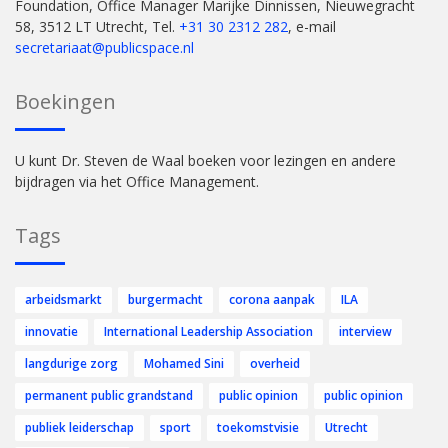
Foundation, Office Manager Marijke Dinnissen, Nieuwegracht
58, 3512 LT Utrecht, Tel.
+31 30 2312 282
, e-mail
secretariaat@publicspace.nl
Boekingen
U kunt Dr. Steven de Waal boeken voor lezingen en andere
bijdragen via het Office Management.
Tags
arbeidsmarkt
burgermacht
corona aanpak
ILA
innovatie
International Leadership Association
interview
langdurige zorg
Mohamed Sini
overheid
permanent public grandstand
public opinion
public opinion
publiek leiderschap
sport
toekomstvisie
Utrecht