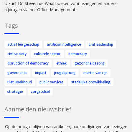
U kunt Dr. Steven de Waal boeken voor lezingen en andere
bijdragen via het Office Management.
Tags
actief burgerschap
artificial intelligence
civil leadership
civil society
culturele sector
democracy
disruption of democracy
ethiek
gezondheidszorg
governance
impact
jeugdsprong
martin van rijn
Piet Boekhoud
public services
stedelijke ontwikkeling
strategie
zorgstelsel
Aanmelden nieuwsbrief
Op de hoogte blijven van artikelen, aankondigingen van lezingen