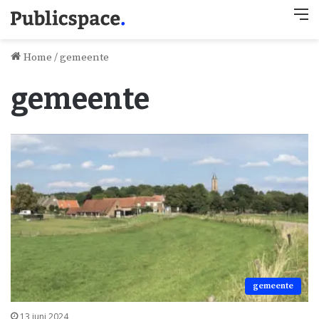
M
Home
/
gemeente
gemeente
gemeente
13 juni 2024