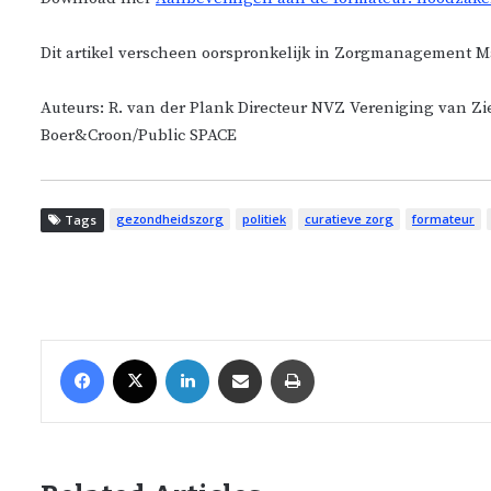
Dit artikel verscheen oorspronkelijk in Zorgmanagement M
Auteurs: R. van der Plank Directeur NVZ Vereniging van Zi
Boer&Croon/Public SPACE
gezondheidszorg
politiek
curatieve zorg
formateur
Tags
Facebook
X
LinkedIn
Share via Email
Print