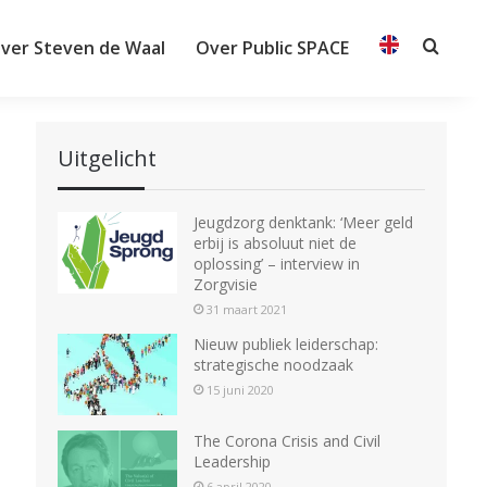
ver Steven de Waal
Over Public SPACE
Searc
Uitgelicht
Jeugdzorg denktank: ‘Meer geld
erbij is absoluut niet de
oplossing’ – interview in
Zorgvisie
31 maart 2021
Nieuw publiek leiderschap:
strategische noodzaak
15 juni 2020
The Corona Crisis and Civil
Leadership
6 april 2020