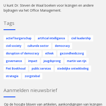
U kunt Dr. Steven de Waal boeken voor lezingen en andere
bijdragen via het Office Management.
Tags
actief burgerschap
artificial intelligence
civil leadership
civil society
culturele sector
democracy
disruption of democracy
ethiek
gezondheidszorg
governance
impact
jeugdsprong
martin van rijn
Piet Boekhoud
public services
stedelijke ontwikkeling
strategie
zorgstelsel
Aanmelden nieuwsbrief
Op de hoogte blijven van artikelen, aankondigingen van lezingen