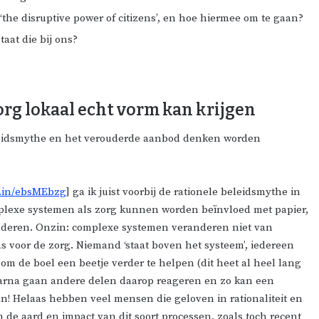
‘the disruptive power of citizens’, en hoe hiermee om te gaan?
taat die bij ons?
org lokaal echt vorm kan krijgen
eleidsmythe en het verouderde aanbod denken worden
d.in/ebsMEbzg
] ga ik juist voorbij de rationele beleidsmythe in
mplexe systemen als zorg kunnen worden beïnvloed met papier,
rgaderen. Onzin: complexe systemen veranderen niet van
ns voor de zorg. Niemand ‘staat boven het systeem’, iedereen
om de boel een beetje verder te helpen (dit heet al heel lang
aarna gaan andere delen daarop reageren en zo kan een
n! Helaas hebben veel mensen die geloven in rationaliteit en
de aard en impact van dit soort processen, zoals toch recent