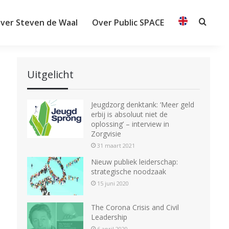
ver Steven de Waal
Over Public SPACE
Searc
Uitgelicht
Jeugdzorg denktank: ‘Meer geld
erbij is absoluut niet de
oplossing’ – interview in
Zorgvisie
31 maart 2021
Nieuw publiek leiderschap:
strategische noodzaak
15 juni 2020
The Corona Crisis and Civil
Leadership
6 april 2020