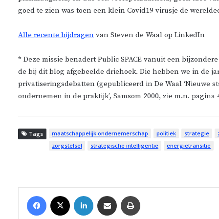
goed te zien was toen een klein Covid19 virusje de wereld
Alle recente bijdragen
van Steven de Waal op LinkedIn
* Deze missie benadert Public SPACE vanuit een bijzondere
de bij dit blog afgebeelde driehoek. Die hebben we in de 
privatiseringsdebatten (gepubliceerd in De Waal ‘Nieuwe s
ondernemen in de praktijk’, Samsom 2000, zie m.n. pagina 4
maatschappelijk ondernemerschap
politiek
strategie
Tags
zorgstelsel
strategische intelligentie
energietransitie
Facebook
X
LinkedIn
Share via Email
Print