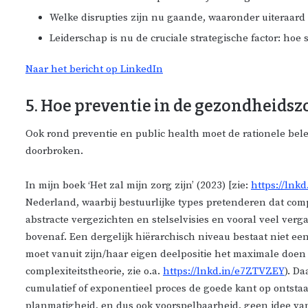
Welke disrupties zijn nu gaande, waaronder uiteraard 
Leiderschap is nu de cruciale strategische factor: hoe s
Naar het bericht op LinkedIn
5. Hoe preventie in de gezondheidsz
Ook rond preventie en public health moet de rationele b
doorbroken.
In mijn boek ‘Het zal mijn zorg zijn’ (2023) [zie:
https://lnk
Nederland, waarbij bestuurlijke types pretenderen dat co
abstracte vergezichten en stelselvisies en vooral veel ve
bovenaf. Een dergelijk hiërarchisch niveau bestaat niet ee
moet vanuit zijn/haar eigen deelpositie het maximale doen 
complexiteitstheorie, zie o.a.
https://lnkd.in/e7ZTVZEY
). D
cumulatief of exponentieel proces de goede kant op ontstaa
planmatigheid, en dus ook voorspelbaarheid, geen idee van 