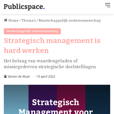
M
Home
/
Thema's
/
Maatschappelijk ondernemerschap
Maatschappelijk ondernemerschap
Strategisch management is
hard werken
Het belang van waardengeladen of
missiegedreven strategische doelstellingen
Steven de Waal
10 april 2022