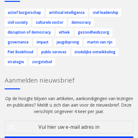
actief burgerschap
artificial intelligence
civil leadership
civil society
culturele sector
democracy
disruption of democracy
ethiek
gezondheidszorg
governance
impact
jeugdsprong
martin van rijn
Piet Boekhoud
public services
stedelijke ontwikkeling
strategie
zorgstelsel
Aanmelden nieuwsbrief
Op de hoogte blijven van artikelen, aankondigingen van lezingen
en publicaties? Meldt u zich dan aan voor de nieuwsbrief. Deze
verschijnt ongeveer 4 keer per jaar.
Vul
hier
uw