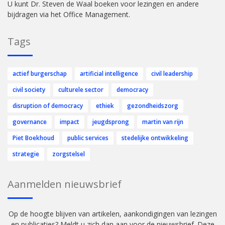
U kunt Dr. Steven de Waal boeken voor lezingen en andere
bijdragen via het Office Management.
Tags
actief burgerschap
artificial intelligence
civil leadership
civil society
culturele sector
democracy
disruption of democracy
ethiek
gezondheidszorg
governance
impact
jeugdsprong
martin van rijn
Piet Boekhoud
public services
stedelijke ontwikkeling
strategie
zorgstelsel
Aanmelden nieuwsbrief
Op de hoogte blijven van artikelen, aankondigingen van lezingen
en publicaties? Meldt u zich dan aan voor de nieuwsbrief. Deze