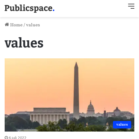
M
Home
/
values
values
values
6 juli 2022