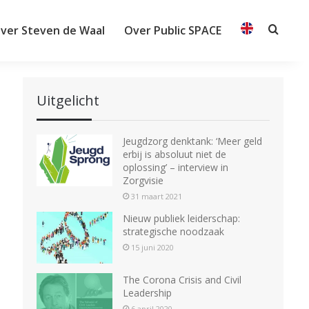
ver Steven de Waal
Over Public SPACE
Searc
Uitgelicht
Jeugdzorg denktank: ‘Meer geld
erbij is absoluut niet de
oplossing’ – interview in
Zorgvisie
31 maart 2021
Nieuw publiek leiderschap:
strategische noodzaak
15 juni 2020
The Corona Crisis and Civil
Leadership
6 april 2020