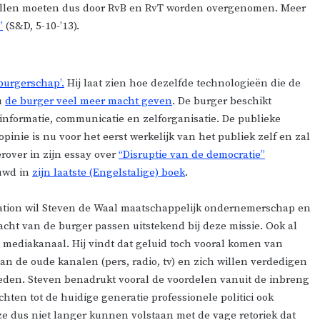
rollen moeten dus door RvB en RvT worden overgenomen. Meer
”
(S&D, 5-10-’13).
 burgerschap’.
Hij laat zien hoe dezelfde technologieën die de
u
de burger veel meer macht geven
. De burger beschikt
informatie, communicatie en zelforganisatie. De publieke
opinie is nu voor het eerst werkelijk van het publiek zelf en zal
rover in zijn essay over
“Disruptie van de democratie”
ouwd in
zijn laatste (Engelstalige) boek
.
dation wil Steven de Waal maatschappelijk ondernemerschap en
cht van de burger passen uitstekend bij deze missie. Ook al
e mediakanaal. Hij vindt dat geluid toch vooral komen van
n de oude kanalen (pers, radio, tv) en zich willen verdedigen
eden. Steven benadrukt vooral de voordelen vanuit de inbreng
achten tot de huidige generatie professionele politici ook
e dus niet langer kunnen volstaan met de vage retoriek dat