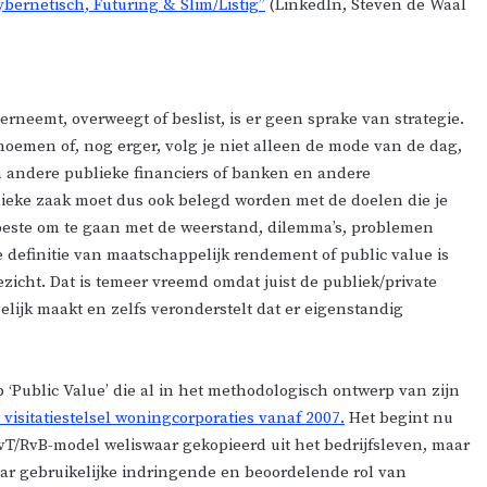
bernetisch, Futuring & Slim/Listig”
(LinkedIn, Steven de Waal
rneemt, overweegt of beslist, is er geen sprake van strategie.
 noemen of, nog erger, volg je niet alleen de mode van de dag,
n andere publieke financiers of banken en andere
lieke zaak moet dus ook belegd worden met de doelen die je
 beste om te gaan met de weerstand, dilemma’s, problemen
 definitie van maatschappelijk rendement of public value is
zicht. Dat is temeer vreemd omdat juist de publiek/private
ijk maakt en zelfs veronderstelt dat er eigenstandig
 ‘Public Value’ die al in het methodologisch ontwerp van zijn
 visitatiestelsel woningcorporaties vanaf 2007.
Het begint nu
 RvT/RvB-model weliswaar gekopieerd uit het bedrijfsleven, maar
daar gebruikelijke indringende en beoordelende rol van