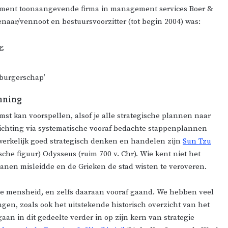
t moment toonaangevende firma in management services Boer &
aar/vennoot en bestuursvoorzitter (tot begin 2004) was:
ng
f burgerschap’
nning
mst kan voorspellen, alsof je alle strategische plannen naar
 richting via systematische vooraf bedachte stappenplannen
n werkelijk goed strategisch denken en handelen zijn
Sun Tzu
che figuur) Odysseus (ruim 700 v. Chr). Wie kent niet het
anen misleidde en de Grieken de stad wisten te veroveren.
 de mensheid, en zelfs daaraan vooraf gaand. We hebben veel
gen, zoals ook het uitstekende historisch overzicht van het
n in dit gedeelte verder in op zijn kern van strategie