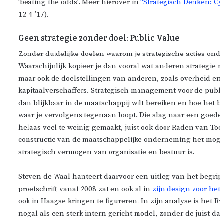
‘beating the odds’. Meer hierover in
“Strategisch Denken: Cy
12-4-’17).
Geen strategie zonder doel: Public Value
Zonder duidelijke doelen waarom je strategische acties onde
Waarschijnlijk kopieer je dan vooral wat anderen strategie
maar ook de doelstellingen van anderen, zoals overheid e
kapitaalverschaffers. Strategisch management voor de pub
dan blijkbaar in de maatschappij wilt bereiken en hoe het
waar je vervolgens tegenaan loopt. Die slag naar een goede
helaas veel te weinig gemaakt, juist ook door Raden van Toe
constructie van de maatschappelijke onderneming het mogel
strategisch vermogen van organisatie en bestuur is.
Steven de Waal hanteert daarvoor een uitleg van het begrip
proefschrift vanaf 2008 zat en ook al in
zijn design voor het
ook in Haagse kringen te figureren. In zijn analyse is het
nogal als een sterk intern gericht model, zonder de juist 