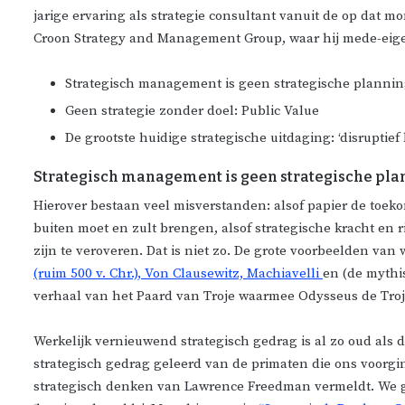
jarige ervaring als strategie consultant vanuit de op da
Croon Strategy and Management Group, waar hij mede-eigen
Strategisch management is geen strategische planni
Geen strategie zonder doel: Public Value
De grootste huidige strategische uitdaging: ‘disruptie
Strategisch management is geen strategische pla
Hierover bestaan veel misverstanden: alsof papier de toeko
buiten moet en zult brengen, alsof strategische kracht en
zijn te veroveren. Dat is niet zo. De grote voorbeelden va
(ruim 500 v. Chr.), Von Clausewitz, Machiavelli
en (de mythis
verhaal van het Paard van Troje waarmee Odysseus de Troj
Werkelijk vernieuwend strategisch gedrag is al zo oud als
strategisch gedrag geleerd van de primaten die ons voorgin
strategisch denken van Lawrence Freedman vermeldt. We gaa