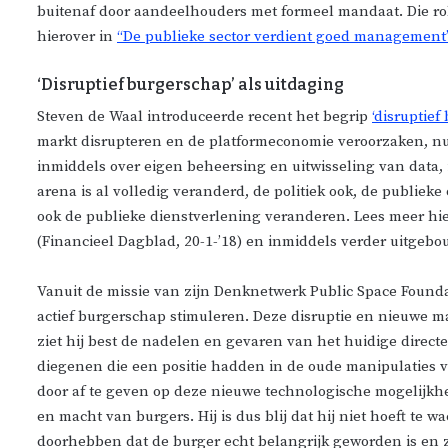
buitenaf door aandeelhouders met formeel mandaat. Die 
hierover in
“De publieke sector verdient goed management
‘Disruptief burgerschap’ als uitdaging
Steven de Waal introduceerde recent het begrip
‘disruptief
markt disrupteren en de platformeconomie veroorzaken, n
inmiddels over eigen beheersing en uitwisseling van data, 
arena is al volledig veranderd, de politiek ook, de publieke 
ook de publieke dienstverlening veranderen. Lees meer hie
(Financieel Dagblad, 20-1-’18) en inmiddels verder uitgeb
Vanuit de missie van zijn Denknetwerk Public Space Foun
actief burgerschap stimuleren. Deze disruptie en nieuwe ma
ziet hij best de nadelen en gevaren van het huidige direct
diegenen die een positie hadden in de oude manipulaties va
door af te geven op deze nieuwe technologische mogelijkh
en macht van burgers. Hij is dus blij dat hij niet hoeft te w
doorhebben dat de burger echt belangrijk geworden is en z