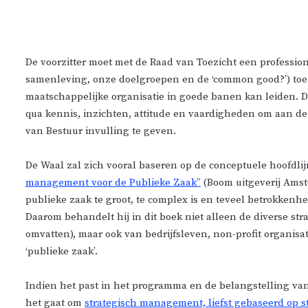
De voorzitter moet met de Raad van Toezicht een profession
samenleving, onze doelgroepen en de ‘common good?’) toe
maatschappelijke organisatie in goede banen kan leiden. Da
qua kennis, inzichten, attitude en vaardigheden om aan d
van Bestuur invulling te geven.
De Waal zal zich vooral baseren op de conceptuele hoofdlijn
management voor de Publieke Zaak”
(Boom uitgeverij Amst
publieke zaak te groot, te complex is en teveel betrokkenhei
Daarom behandelt hij in dit boek niet alleen de diverse str
omvatten), maar ook van bedrijfsleven, non-profit organisat
‘publieke zaak’.
Indien het past in het programma en de belangstelling va
het gaat om
strategisch management, liefst gebaseerd op st