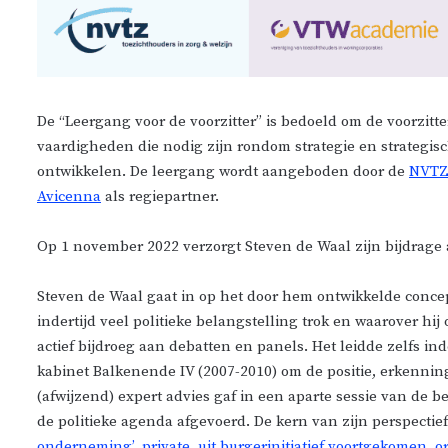
De “Leergang voor de voorzitter” is bedoeld om de voorzit
vaardigheden die nodig zijn rondom strategie en strategi
ontwikkelen. De leergang wordt aangeboden door de
NVTZ
Avicenna
als regiepartner.
Op 1 november 2022 verzorgt Steven de Waal zijn bijdrage 
Steven de Waal gaat in op het door hem ontwikkelde concep
indertijd veel politieke belangstelling trok en waarover hij
actief bijdroeg aan debatten en panels. Het leidde zelfs in
kabinet Balkenende IV (2007-2010) om de positie, erkennin
(afwijzend) expert advies gaf in een aparte sessie van de
de politieke agenda afgevoerd. De kern van zijn perspectief
onderneming’, private, uit burgerinitiatief voortgekomen, o