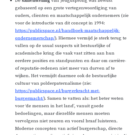
De
samenstelling
van Jeugdsprong was bewust
gebaseerd op een grote vertegenwoordiging van
ouders, clienten en maatschappelijk ondernemers (zie
voor de introductie van dit concept in 1994:
https://publicspace.nl/handboek-maatschappelijk-
ondernemerschap/
). Hiermee vermijd je sterk terug te
vallen op de usual suspects uit bestuurlijke of
academische kring die vaak vast zitten aan hun
eerdere posities en standpunten en daar om carrière-
of reputatie-redenen niet meer van durven af te
wijken. Het vermijdt daarmee ook de bestuurlijke
cultuur van polderpaternalisme (zie:
https://publicspace.nl/burgerkracht-met-
burgermacht/
). Samen te vatten als: het beter weten
voor ‘de mensen in het land’, vanuit goede
bedoelingen, maar diezelfde mensen moeten
vervolgens niet zeuren en vooral braaf luisteren.
Moderne concepten van actief burgerschap, directe