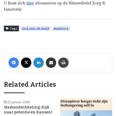
U kunt zich
hier
abonneren op de Nieuwsbrief Zorg &
Innovatie
zorg voor de jeugd
jeugdzorg
Tags
Facebook
X
LinkedIn
Share via Email
Print
Related Articles
22 januari 2006
Stadsontwikkeling: Kijk
naar potentie en Kansen!