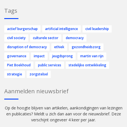
Tags
actief burgerschap
artificial intelligence
civil leadership
civil society
culturele sector
democracy
disruption of democracy
ethiek
gezondheidszorg
governance
impact
jeugdsprong
martin van rijn
Piet Boekhoud
public services
stedelijke ontwikkeling
strategie
zorgstelsel
Aanmelden nieuwsbrief
Op de hoogte blijven van artikelen, aankondigingen van lezingen
en publicaties? Meldt u zich dan aan voor de nieuwsbrief. Deze
verschijnt ongeveer 4 keer per jaar.