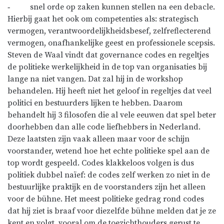
‐ snel orde op zaken kunnen stellen na een debacle.
Hierbij gaat het ook om competenties als: strategisch
vermogen, verantwoordelijkheidsbesef, zelfreflecterend
vermogen, onafhankelijke geest en professionele scepsis.
Steven de Waal vindt dat governance codes en regeltjes
de politieke werkelijkheid in de top van organisaties bij
lange na niet vangen. Dat zal hij in de workshop
behandelen. Hij heeft niet het geloof in regeltjes dat veel
politici en bestuurders lijken te hebben. Daarom
behandelt hij 3 filosofen die al vele eeuwen dat spel beter
doorhebben dan alle code liefhebbers in Nederland.
Deze laatsten zijn vaak alleen maar voor de schijn
voorstander, wetend hoe het echte politieke spel aan de
top wordt gespeeld. Codes klakkeloos volgen is dus
politiek dubbel naïef: de codes zelf werken zo niet in de
bestuurlijke praktijk en de voorstanders zijn het alleen
voor de bühne. Het meest politieke gedrag rond codes
dat hij ziet is braaf voor diezelfde bühne melden dat je ze
kent en volgt, vooral om de toezichthouders gerust te