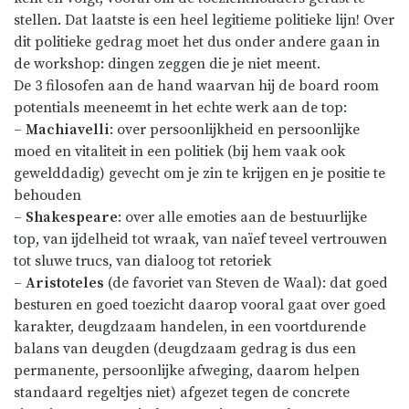
stellen. Dat laatste is een heel legitieme politieke lijn! Over
dit politieke gedrag moet het dus onder andere gaan in
de workshop: dingen zeggen die je niet meent.
De 3 filosofen aan de hand waarvan hij de board room
potentials meeneemt in het echte werk aan de top:
–
Machiavelli
: over persoonlijkheid en persoonlijke
moed en vitaliteit in een politiek (bij hem vaak ook
gewelddadig) gevecht om je zin te krijgen en je positie te
behouden
–
Shakespeare
: over alle emoties aan de bestuurlijke
top, van ijdelheid tot wraak, van naïef teveel vertrouwen
tot sluwe trucs, van dialoog tot retoriek
–
Aristoteles
(de favoriet van Steven de Waal): dat goed
besturen en goed toezicht daarop vooral gaat over goed
karakter, deugdzaam handelen, in een voortdurende
balans van deugden (deugdzaam gedrag is dus een
permanente, persoonlijke afweging, daarom helpen
standaard regeltjes niet) afgezet tegen de concrete