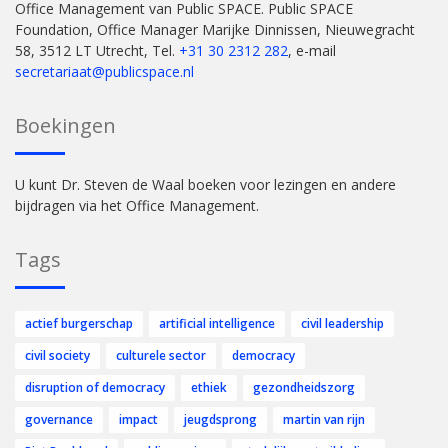
Office Management van Public SPACE. Public SPACE
Foundation, Office Manager Marijke Dinnissen, Nieuwegracht
58, 3512 LT Utrecht, Tel.
+31 30 2312 282
, e-mail
secretariaat@publicspace.nl
Boekingen
U kunt Dr. Steven de Waal boeken voor lezingen en andere
bijdragen via het Office Management.
Tags
actief burgerschap
artificial intelligence
civil leadership
civil society
culturele sector
democracy
disruption of democracy
ethiek
gezondheidszorg
governance
impact
jeugdsprong
martin van rijn