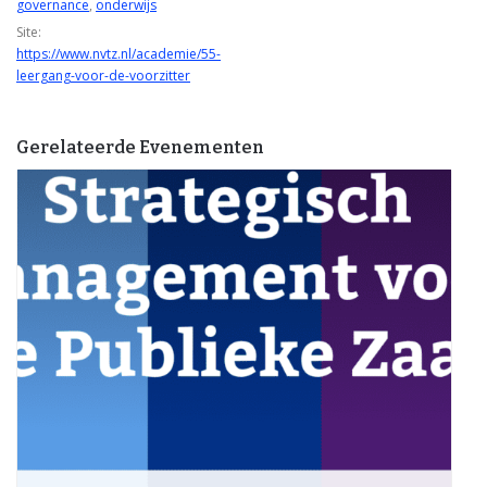
governance
,
onderwijs
Site:
https://www.nvtz.nl/academie/55-
leergang-voor-de-voorzitter
Gerelateerde Evenementen