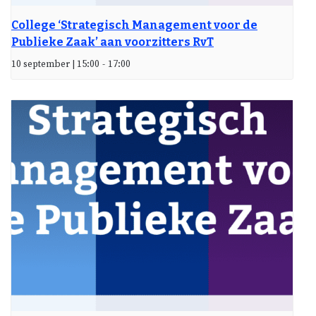
College ‘Strategisch Management voor de
Publieke Zaak’ aan voorzitters RvT
10 september | 15:00
-
17:00