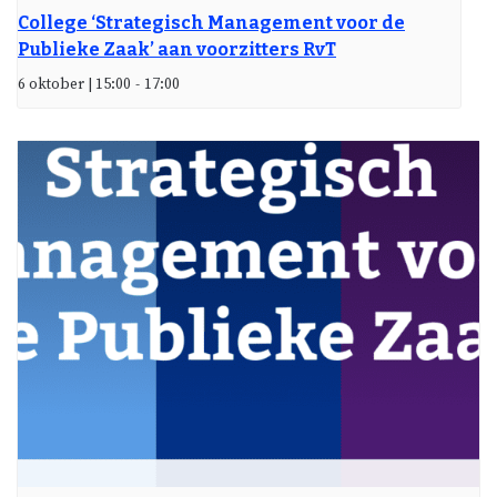
College ‘Strategisch Management voor de
Publieke Zaak’ aan voorzitters RvT
6 oktober | 15:00
-
17:00