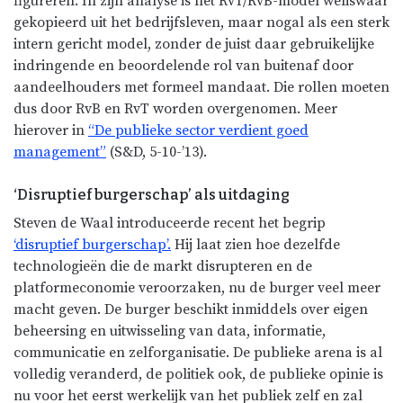
figureren. In zijn analyse is het RvT/RvB-model weliswaar
gekopieerd uit het bedrijfsleven, maar nogal als een sterk
intern gericht model, zonder de juist daar gebruikelijke
indringende en beoordelende rol van buitenaf door
aandeelhouders met formeel mandaat. Die rollen moeten
dus door RvB en RvT worden overgenomen. Meer
hierover in
“De publieke sector verdient goed
management”
(S&D, 5-10-’13).
‘Disruptief burgerschap’ als uitdaging
Steven de Waal introduceerde recent het begrip
‘disruptief burgerschap’.
Hij laat zien hoe dezelfde
technologieën die de markt disrupteren en de
platformeconomie veroorzaken, nu de burger veel meer
macht geven. De burger beschikt inmiddels over eigen
beheersing en uitwisseling van data, informatie,
communicatie en zelforganisatie. De publieke arena is al
volledig veranderd, de politiek ook, de publieke opinie is
nu voor het eerst werkelijk van het publiek zelf en zal