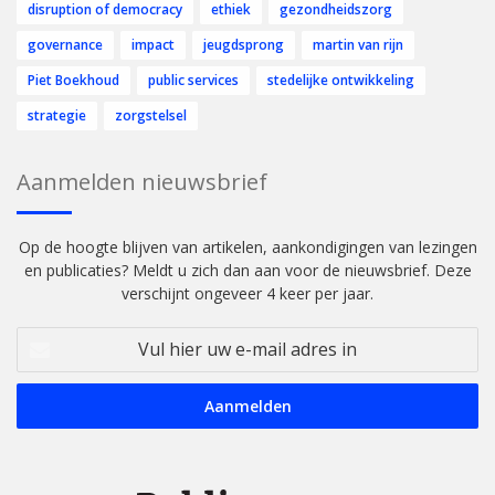
disruption of democracy
ethiek
gezondheidszorg
governance
impact
jeugdsprong
martin van rijn
Piet Boekhoud
public services
stedelijke ontwikkeling
strategie
zorgstelsel
Aanmelden nieuwsbrief
Op de hoogte blijven van artikelen, aankondigingen van lezingen
en publicaties? Meldt u zich dan aan voor de nieuwsbrief. Deze
verschijnt ongeveer 4 keer per jaar.
Vul
hier
uw
e-
mail
adres
in