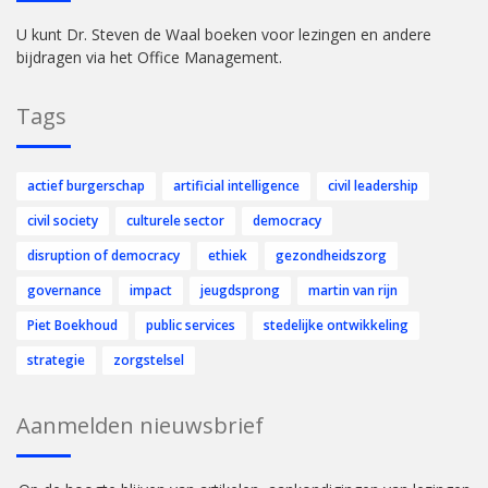
U kunt Dr. Steven de Waal boeken voor lezingen en andere
bijdragen via het Office Management.
Tags
actief burgerschap
artificial intelligence
civil leadership
civil society
culturele sector
democracy
disruption of democracy
ethiek
gezondheidszorg
governance
impact
jeugdsprong
martin van rijn
Piet Boekhoud
public services
stedelijke ontwikkeling
strategie
zorgstelsel
Aanmelden nieuwsbrief