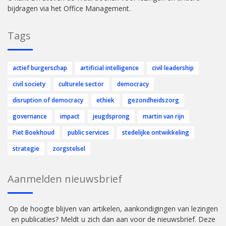
bijdragen via het Office Management.
Tags
actief burgerschap
artificial intelligence
civil leadership
civil society
culturele sector
democracy
disruption of democracy
ethiek
gezondheidszorg
governance
impact
jeugdsprong
martin van rijn
Piet Boekhoud
public services
stedelijke ontwikkeling
strategie
zorgstelsel
Aanmelden nieuwsbrief
Op de hoogte blijven van artikelen, aankondigingen van lezingen
en publicaties? Meldt u zich dan aan voor de nieuwsbrief. Deze