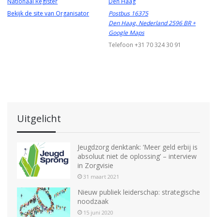
Nationaal Register
Den Haag
Bekijk de site van Organisator
Postbus 16375
Den Haag
,
Nederland
2596 BR
+
Google Maps
Telefoon
+31 70 324 30 91
Uitgelicht
Jeugdzorg denktank: ‘Meer geld erbij is
absoluut niet de oplossing’ – interview
in Zorgvisie
31 maart 2021
Nieuw publiek leiderschap: strategische
noodzaak
15 juni 2020