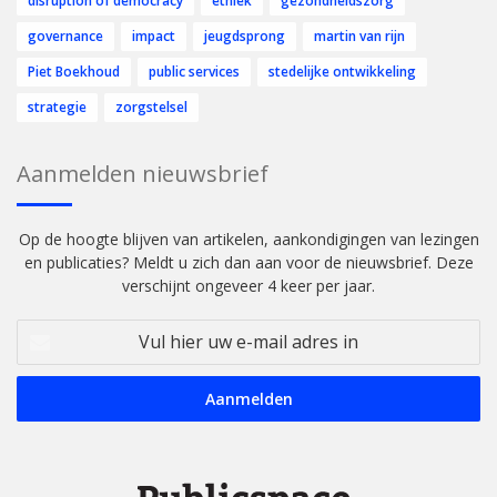
disruption of democracy
ethiek
gezondheidszorg
governance
impact
jeugdsprong
martin van rijn
Piet Boekhoud
public services
stedelijke ontwikkeling
strategie
zorgstelsel
Aanmelden nieuwsbrief
Op de hoogte blijven van artikelen, aankondigingen van lezingen
en publicaties? Meldt u zich dan aan voor de nieuwsbrief. Deze
verschijnt ongeveer 4 keer per jaar.
Vul
hier
uw
e-
mail
adres
in